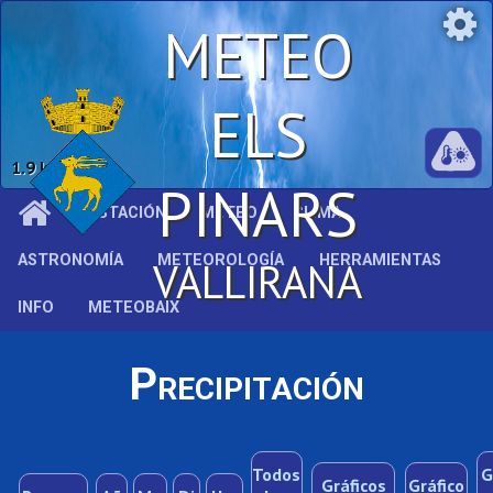
METEO
ELS
1.9 km/h
PINARS
ESTACIÓN
METEO
CLIMA
ASTRONOMÍA
METEOROLOGÍA
HERRAMIENTAS
VALLIRANA
INFO
METEOBAIX
Precipitación
Todos
G
Gráficos
Gráfico