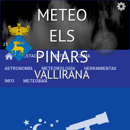
METEO
ELS
23.7 °C
PINARS
ESTACIÓN
METEO
CLIMA
ASTRONOMÍA
METEOROLOGÍA
HERRAMIENTAS
VALLIRANA
INFO
METEOBAIX